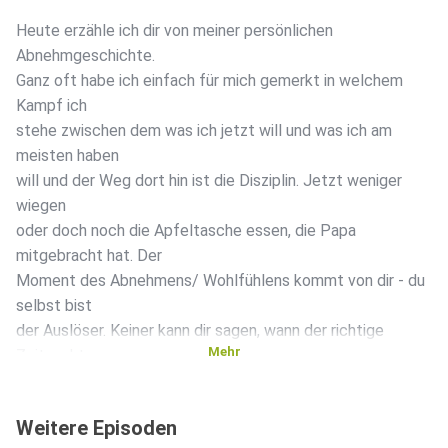
Heute erzähle ich dir von meiner persönlichen
Abnehmgeschichte.
Ganz oft habe ich einfach für mich gemerkt in welchem
Kampf ich
stehe zwischen dem was ich jetzt will und was ich am
meisten haben
will und der Weg dort hin ist die Disziplin. Jetzt weniger
wiegen
oder doch noch die Apfeltasche essen, die Papa
mitgebracht hat. Der
Moment des Abnehmens/ Wohlfühlens kommt von dir - du
selbst bist
der Auslöser. Keiner kann dir sagen, wann der richtige
Mehr
Zeitpunkt
ist. Vor allem was richtig und falsch ist. Sorge dich gut um
deinen
Weitere Episoden
Körper. Es ist der einzige Ort, den du zum Leben hast. - Jim