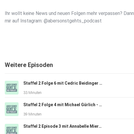
Ihr wollt keine News und neuen Folgen mehr verpassen? Dann
mir auf Instagram: @abersonstgehts_podcast
Weitere Episoden
Staffel 2 Folge 6 mit Cedric Beidinger - Du kannst alles schaffen. Und sein wer du willst!
33 Minuten
Staffel 2 Folge 4 mit Michael Gürlich - Wie die Arbeit im Ausland dich wachsen lässt
39 Minuten
Staffel 2 Episode 3 mit Annabelle Mierzwa - "Die Kultur ist das Pflaster für die Seele"!