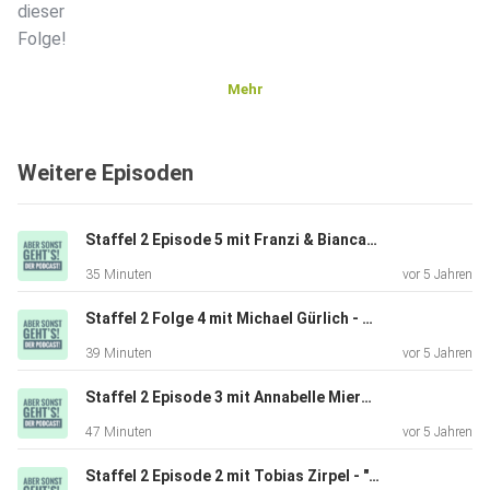
dieser
Folge!
Mehr
______________________________________________
___
Weitere Episoden
Instagram:
Staffel 2 Episode 5 mit Franzi & Bianca - "Dankbarkeit und Self Care"
35 Minuten
vor 5 Jahren
Mehr von Cedric: @cedricbeidinger
Staffel 2 Folge 4 mit Michael Gürlich - Wie die Arbeit im Ausland dich wachsen lässt
39 Minuten
vor 5 Jahren
Aber sonst gehts! @abersonstgehts_podcast
Staffel 2 Episode 3 mit Annabelle Mierzwa - "Die Kultur ist das Pflaster für die Seele"!
47 Minuten
vor 5 Jahren
Oder besucht meine Website: www.aber-sonst-gehts-
Staffel 2 Episode 2 mit Tobias Zirpel - "Schockverliebt ins Leben"!