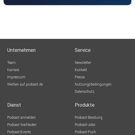
Unternehmen
Service
Team
Newsletter
Karriere
Kontakt
Impressum
Presse
Werben auf podcast.de
Nutzungsbedingungen
Datenschutz
Dienst
Produkte
Podcast anmelden
Podcast-Beratung
Podcast hochladen
Podcast-Jobs
Podcast-Events
Podcast-Push