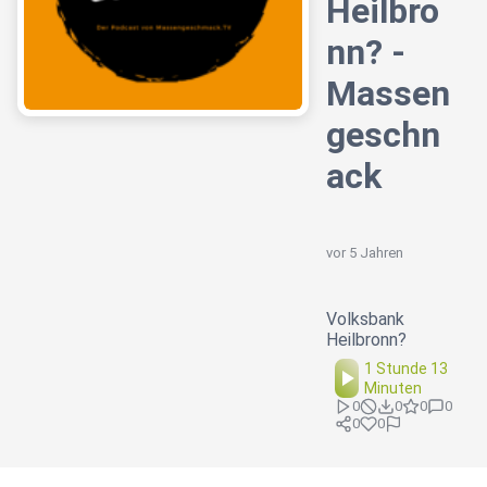
Heilbro
nn? -
Massen
geschn
ack
vor 5 Jahren
Volksbank
Heilbronn?
1 Stunde 13
Minuten
0
0
0
0
0
0