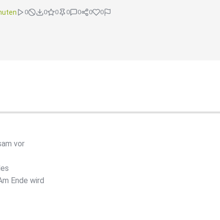
nuten
0
0
0
0
0
0
0
sam vor
les
Am Ende wird