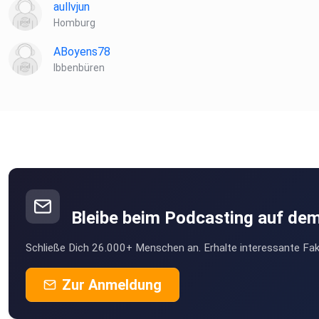
aullvjun
Homburg
ABoyens78
Ibbenbüren
Bleibe beim Podcasting auf de
Schließe Dich 26.000+ Menschen an. Erhalte interessante Fak
Zur Anmeldung