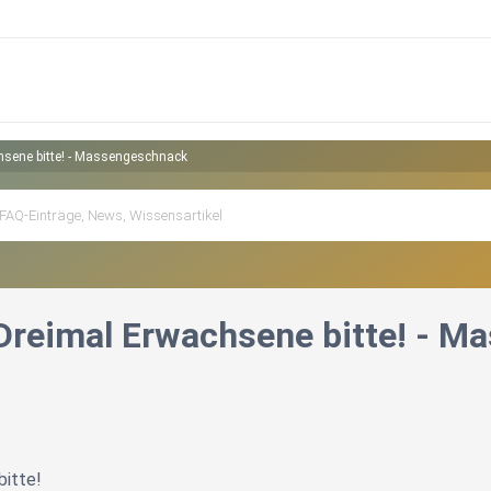
hsene bitte! - Massengeschnack
 Dreimal Erwachsene bitte! - 
bitte!