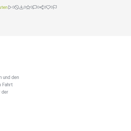
uten
0
0
0
0
0
0
m und den
n Fahrt
 der