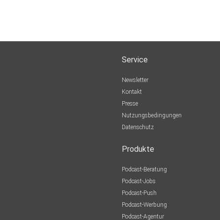
Service
Newsletter
Kontakt
Presse
Nutzungsbedingungen
Datenschutz
Produkte
Podcast-Beratung
Podcast-Jobs
Podcast-Push
Podcast-Werbung
Podcast-Agentur