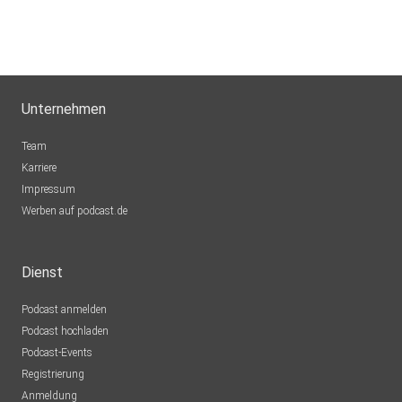
Unternehmen
Team
Karriere
Impressum
Werben auf podcast.de
Dienst
Podcast anmelden
Podcast hochladen
Podcast-Events
Registrierung
Anmeldung