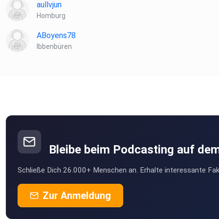
aullvjun
Homburg
ABoyens78
Ibbenbüren
Bleibe beim Podcasting auf de
Schließe Dich 26.000+ Menschen an. Erhalte interessante Fak
Zur Anmeldung