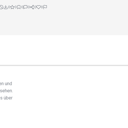
0
0
0
0
0
0
en und
nsehen.
s über