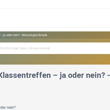
n – ja oder nein? - Massengeschnack
 Klassentreffen – ja oder nein
oder nein?