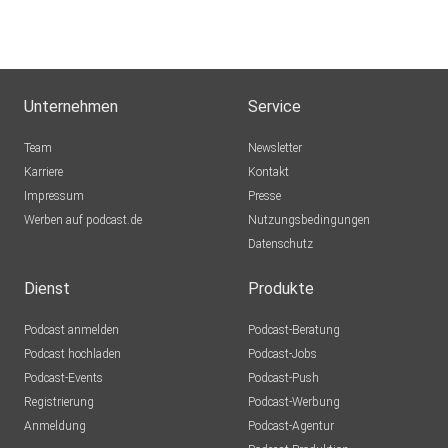
Unternehmen
Service
Team
Newsletter
Karriere
Kontakt
Impressum
Presse
Werben auf podcast.de
Nutzungsbedingungen
Datenschutz
Dienst
Produkte
Podcast anmelden
Podcast-Beratung
Podcast hochladen
Podcast-Jobs
Podcast-Events
Podcast-Push
Registrierung
Podcast-Werbung
Anmeldung
Podcast-Agentur