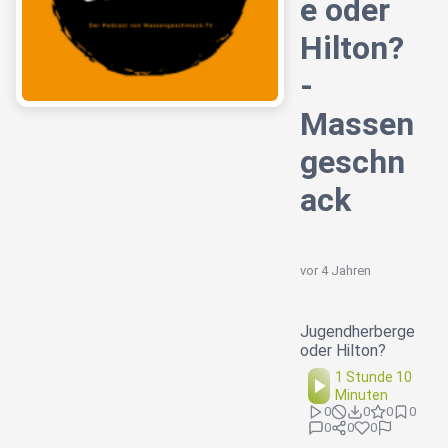
e oder
Hilton?
-
Massen
geschn
ack
vor 4 Jahren
Jugendherberge
oder Hilton?
1 Stunde 10
Minuten
0
0
0
0
0
0
0