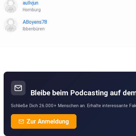
aullvjun
Homburg
ABoyens78
Ibbenbüren
Bleibe beim Podcasting auf de
Schließe Dich 26.000+ Menschen an. Erhalte interessante Fak
Zur Anmeldung