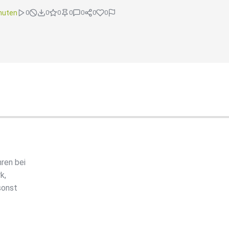
nuten
0
0
0
0
0
0
0
ren bei
k,
sonst