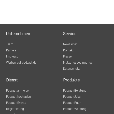
Unternehmen
Service
Team
Newsletter
Karriere
Kontakt
Impressum
Presse
Werben auf podcast.de
Nutzungsbedingungen
Datenschutz
Dienst
Produkte
Podcast anmelden
Podcast-Beratung
Podcast hochladen
Podcast-Jobs
Podcast-Events
Podcast-Push
Registrierung
Podcast-Werbung