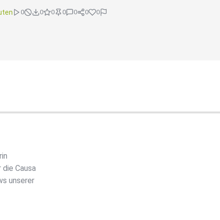
uten
0
0
0
0
0
0
0
rin
 die Causa
ws unserer