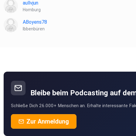
aullvjun
Homburg
ABoyens78
Ibbenbüren
Bleibe beim Podcasting auf de
Schließe Dich 26.000+ Menschen an. Erhalte interessante Fak
Zur Anmeldung