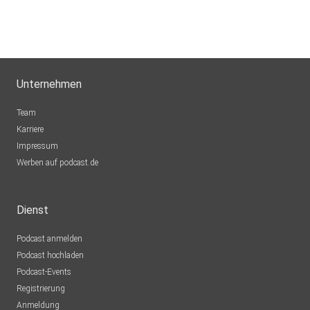
Unternehmen
Team
Karriere
Impressum
Werben auf podcast.de
Dienst
Podcast anmelden
Podcast hochladen
Podcast-Events
Registrierung
Anmeldung