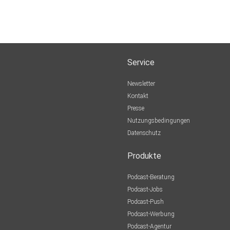
Service
Newsletter
Kontakt
Presse
Nutzungsbedingungen
Datenschutz
Produkte
Podcast-Beratung
Podcast-Jobs
Podcast-Push
Podcast-Werbung
Podcast-Agentur