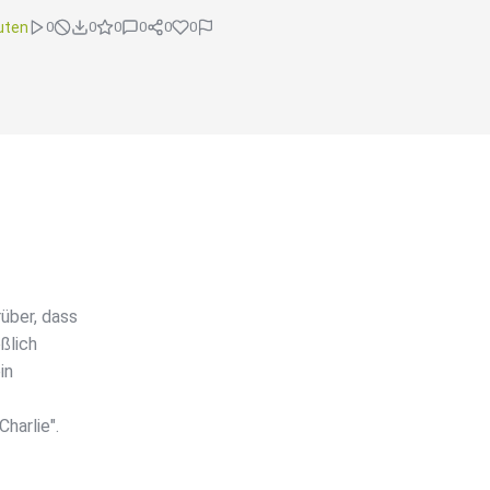
uten
0
0
0
0
0
0
über, dass
ßlich
in
harlie".