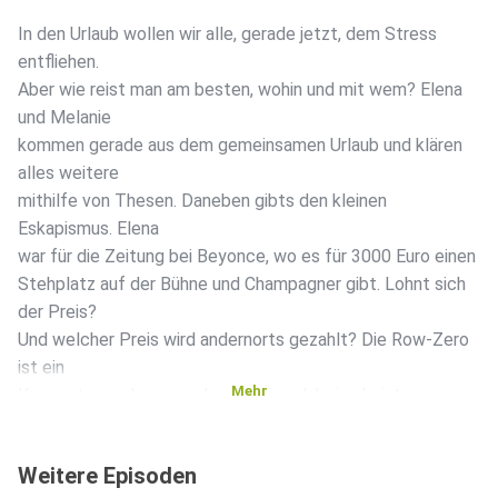
In den Urlaub wollen wir alle, gerade jetzt, dem Stress
entfliehen.
Aber wie reist man am besten, wohin und mit wem? Elena
und Melanie
kommen gerade aus dem gemeinsamen Urlaub und klären
alles weitere
mithilfe von Thesen. Daneben gibts den kleinen
Eskapismus. Elena
war für die Zeitung bei Beyonce, wo es für 3000 Euro einen
Stehplatz auf der Bühne und Champagner gibt. Lohnt sich
der Preis?
Und welcher Preis wird andernorts gezahlt? Die Row-Zero
ist ein
Mehr
Konzept, von dem gerade alle höre, dabei scheint es so
fest
verankert, bei denen, die die Leidensgeschichten schon
Weitere Episoden
kennen.