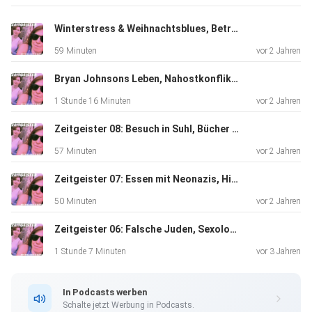
Winterstress & Weihnachtsblues, Betrüger & Hochstapler, dt. Kultur in Cambridge
59 Minuten
vor 2 Jahren
Bryan Johnsons Leben, Nahostkonflikt, Britney Spears Biographie
1 Stunde 16 Minuten
vor 2 Jahren
Zeitgeister 08: Besuch in Suhl, Bücher und Preise, Mitbringsel für Bunker
57 Minuten
vor 2 Jahren
Zeitgeister 07: Essen mit Neonazis, Hirsche jagen, Autofahren
50 Minuten
vor 2 Jahren
Zeitgeister 06: Falsche Juden, Sexologie, Frauenbäder, neue Männlichkeitsideale
1 Stunde 7 Minuten
vor 3 Jahren
In Podcasts werben
Schalte jetzt Werbung in Podcasts.