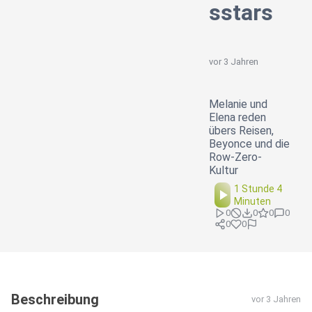
sstars
vor 3 Jahren
Melanie und
Elena reden
übers Reisen,
Beyonce und die
Row-Zero-
Kultur
1 Stunde 4
Minuten
0
0
0
0
0
0
Beschreibung
vor 3 Jahren