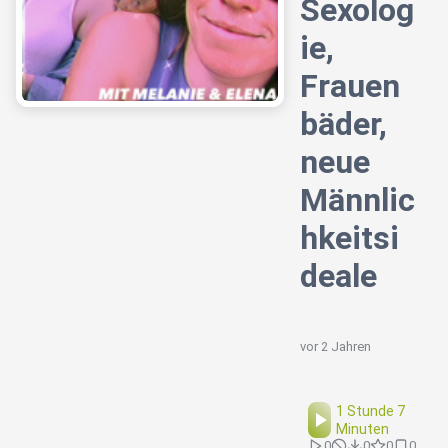
Sexolog
ie,
Frauen
bäder,
neue
Männlic
hkeitsi
deale
vor 2 Jahren
1 Stunde 7
Minuten
0
0
0
0