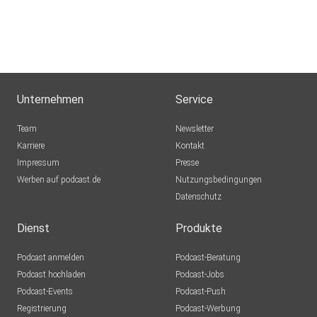
Unternehmen
Service
Team
Newsletter
Karriere
Kontakt
Impressum
Presse
Werben auf podcast.de
Nutzungsbedingungen
Datenschutz
Dienst
Produkte
Podcast anmelden
Podcast-Beratung
Podcast hochladen
Podcast-Jobs
Podcast-Events
Podcast-Push
Registrierung
Podcast-Werbung