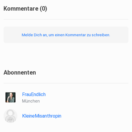
Kommentare (0)
Mehr über Christina findest Du hier
Melde Dich an, um einen Kommentar zu schreiben.
https://christinawechsel.com/uber-mich/
Abonnenten
Mehr über FRAU ENDLICH findest Du hier
FrauEndlich
München
https://www.frauendlich.de/
Folge direkt herunterladen
KleineMisanthropin