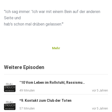
"Ich sag immer: 'Ich war mit einem Bein auf der anderen
Seite und
hab's schon mal drüben gelassen.'"
Mehr
Mit Mitte 20 erlebt sie einige schwere Schicksalsschläge.
Weitere Episoden
Ihre
Mutter stribt an Krebs, bei einem Verkehrsunfall verliert ein
guter Freund sein Leben - und sie ein Bein. Aus diesen
°10 Vom Leben im Rollstuhl, Rassismus, dem Lächeln und Tabak
Erlebnissen geht sie noch stärker hervor. Sie ist ein
49 Minuten
vor 5 Jahren
Mensch, der
aus jeder Faser Lebensfreude und pure Liebe ausstrahlt.
º9. Kontakt zum Club der Toten
Wie das
57 Minuten
vor 5 Jahren
geht? Hört selbst.