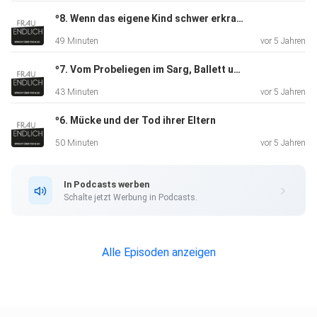
º8. Wenn das eigene Kind schwer erkrankt
49 Minuten
vor 5 Jahren
º7. Vom Probeliegen im Sarg, Ballett und Sauerstofftanks
43 Minuten
vor 5 Jahren
Außerdem: "Wer Flügel hat braucht keine Beine" - so heißt
º6. Mücke und der Tod ihrer Eltern
ihr
Buch, das im März 2021 endlich auf die Welt kam.
50 Minuten
vor 5 Jahren
In Podcasts werben
Schalte jetzt Werbung in Podcasts.
DANKE Dir von Herzen, Christina ️ !
Alle Episoden anzeigen