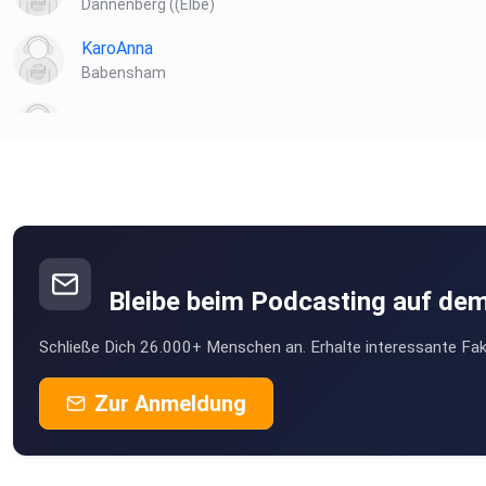
Dannenberg ((Elbe)
KaroAnna
Babensham
vwsb0bhv
MartinBittner
Wien
Novi
Wien
Bleibe beim Podcasting auf de
sabs4u
Schließe Dich 26.000+ Menschen an. Erhalte interessante Fak
Wien
Obsacura81
Zur Anmeldung
Wien