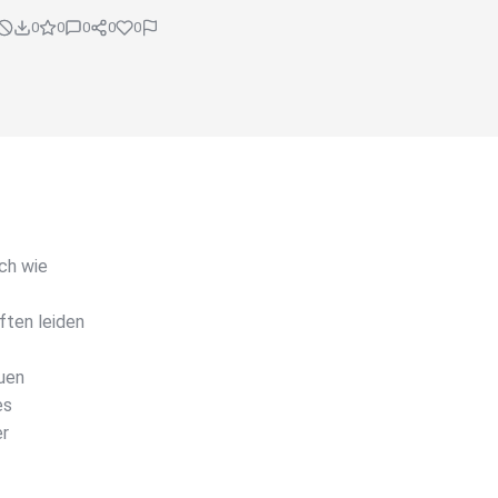
0
0
0
0
0
och wie
ten leiden
uen
es
er