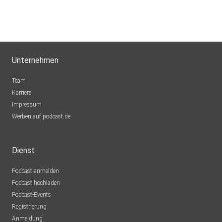
Unternehmen
Team
Karriere
Impressum
Werben auf podcast.de
Dienst
Podcast anmelden
Podcast hochladen
Podcast-Events
Registrierung
Anmeldung