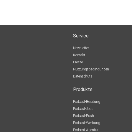
Service
Newsletter
Kontakt
Presse
Nutzungsbedingungen
Datenschutz
Produkte
Podcast-Beratung
Podcast-Jobs
Podcast-Push
Podcast-Werbung
Podcast-Agentur