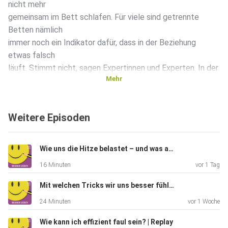
nicht mehr
gemeinsam im Bett schlafen. Für viele sind getrennte
Betten nämlich
immer noch ein Indikator dafür, dass in der Beziehung
etwas falsch
läuft. Stimmt nicht, sagen Expertinnen und Experten. In der
Mehr
neuen
Folge von "Besser leben" geht es darum, inwiefern eine
Trennung der
Weitere Episoden
Schlafzimmer sogar gut für die Beziehung sein kann, wie
man diese
"Sleep Divorce" am besten angeht – und welche Lösungen
Wie uns die Hitze belastet – und was akut hilft
es für Paare
16 Minuten
vor 1 Tag
gibt, die keinen Platz für ein zweites Schlafzimmer haben.
Mit welchen Tricks wir uns besser fühlen | Replay
24 Minuten
vor 1 Woche
Wie kann ich effizient faul sein? | Replay