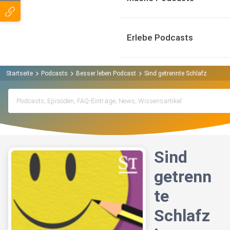
Erlebe Podcasts
Startseite
Podcasts
Besser leben Podcast
Sind getrennte Schlafzimmer g
Sind
getrenn
te
Schlafz