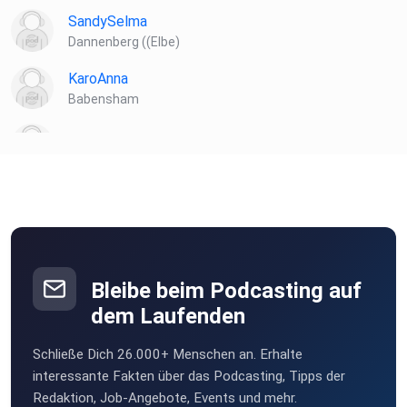
SandySelma
Dannenberg ((Elbe)
KaroAnna
Babensham
vwsb0bhv
MartinBittner
Wien
Novi
Wien
Bleibe beim Podcasting auf
sabs4u
dem Laufenden
Wien
Schließe Dich 26.000+ Menschen an. Erhalte
Obsacura81
interessante Fakten über das Podcasting, Tipps der
Wien
Redaktion, Job-Angebote, Events und mehr.