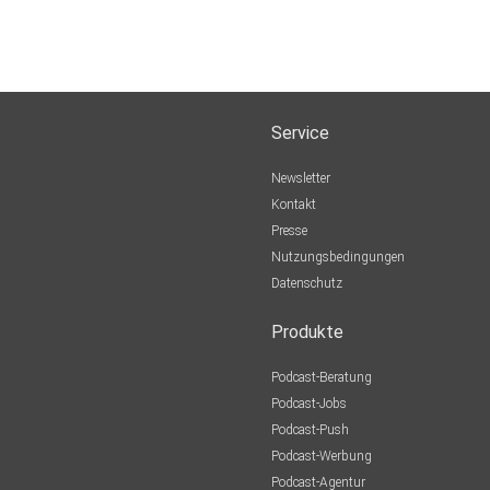
Service
Newsletter
Kontakt
Presse
Nutzungsbedingungen
Datenschutz
Produkte
Podcast-Beratung
Podcast-Jobs
Podcast-Push
Podcast-Werbung
Podcast-Agentur