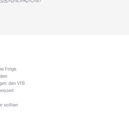
0
0
0
0
0
ne Folge.
 den
gen: den VfB
enszeit
r sollten