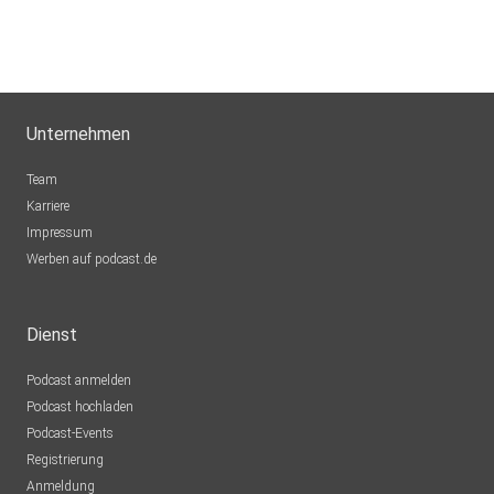
Unternehmen
Team
Karriere
Impressum
Werben auf podcast.de
Dienst
Podcast anmelden
Podcast hochladen
Podcast-Events
Registrierung
Anmeldung