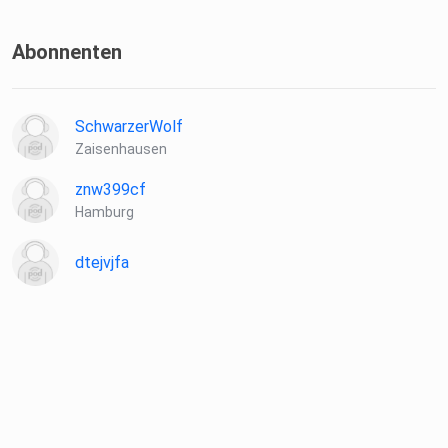
Abonnenten
SchwarzerWolf
Zaisenhausen
znw399cf
Hamburg
dtejvjfa