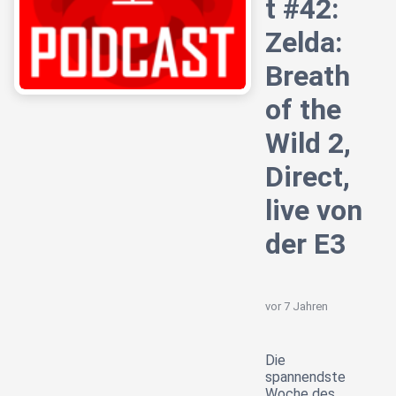
t #42:
Zelda:
Breath
of the
Wild 2,
Direct,
live von
der E3
vor 7 Jahren
Die
spannendste
Woche des