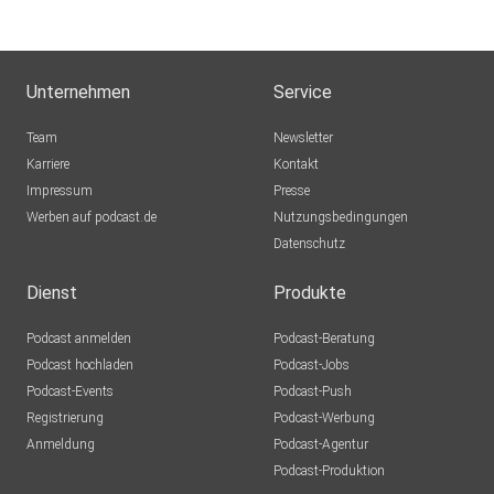
Unternehmen
Service
Team
Newsletter
Karriere
Kontakt
Impressum
Presse
Werben auf podcast.de
Nutzungsbedingungen
Datenschutz
Dienst
Produkte
Podcast anmelden
Podcast-Beratung
Podcast hochladen
Podcast-Jobs
Podcast-Events
Podcast-Push
Registrierung
Podcast-Werbung
Anmeldung
Podcast-Agentur
Podcast-Produktion