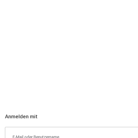
Anmeldung
Hallo Podcast-Hörer! Melde dich hier an. Dich erwarten 1 Million 
Anmelden mit