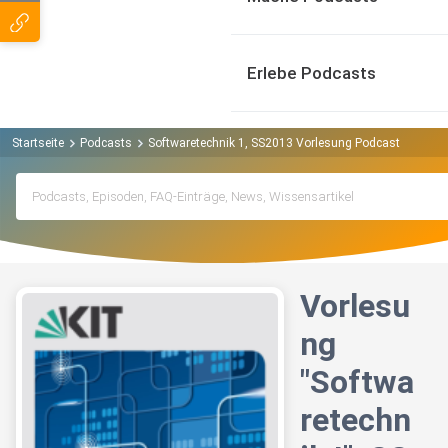
Erlebe Podcasts
Startseite
Podcasts
Softwaretechnik 1, SS2013 Vorlesung Podcast
Vorle
Vorlesu
ng
"Softwa
retechn