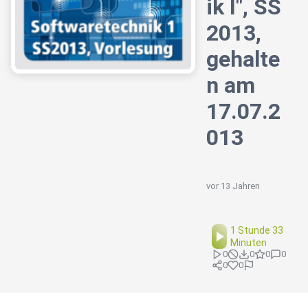
ik I", SS
2013,
gehalte
n am
17.07.2
013
vor 13 Jahren
1 Stunde 33
Minuten
0
0
0
0
0
0