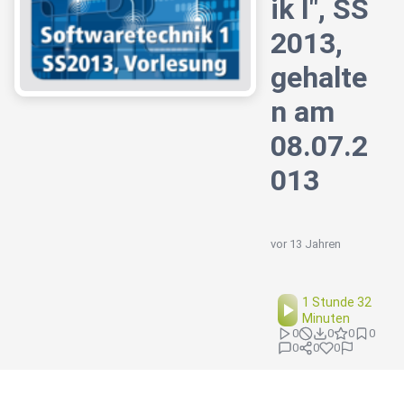
ik I", SS
2013,
gehalte
n am
08.07.2
013
vor 13 Jahren
1 Stunde 32
Minuten
0
0
0
0
0
0
0