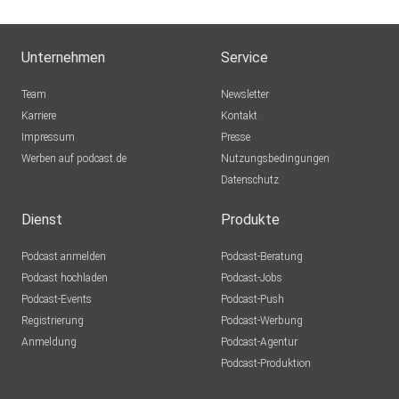
Unternehmen
Service
Team
Newsletter
Karriere
Kontakt
Impressum
Presse
Werben auf podcast.de
Nutzungsbedingungen
Datenschutz
Dienst
Produkte
Podcast anmelden
Podcast-Beratung
Podcast hochladen
Podcast-Jobs
Podcast-Events
Podcast-Push
Registrierung
Podcast-Werbung
Anmeldung
Podcast-Agentur
Podcast-Produktion