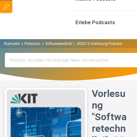
Erlebe Podcasts
Startseite
Podcasts
Softwaretechnik 1, SS2013 Vorlesung Podcast
Vorle
Vorlesu
ng
"Softwa
retechn