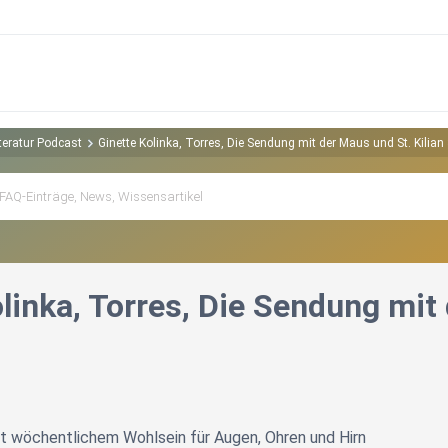
iteratur Podcast
Ginette Kolinka, Torres, Die Sendung mit der Maus und St. Kilian
linka, Torres, Die Sendung mit
t wöchentlichem Wohlsein für Augen, Ohren und Hirn