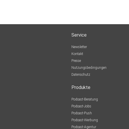
Service
Newsletter
Kontakt
Presse
Nutzungsbedingungen
Datenschutz
Produkte
Podcast-Beratung
Podcast-Jobs
Podcast-Push
Podcast-Werbung
Podcast-Agentur