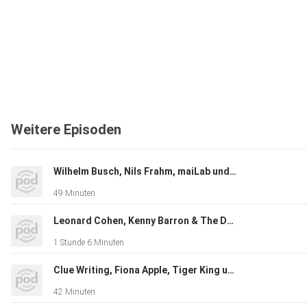
Weitere Episoden
Wilhelm Busch, Nils Frahm, maiLab und 1776 Rye Barrel Proof
49 Minuten
Leonard Cohen, Kenny Barron & The Dave Holland Trio, Anthony Jeselnik und Booker’s Aged 6
1 Stunde 6 Minuten
Clue Writing, Fiona Apple, Tiger King und Paul John Bold
42 Minuten