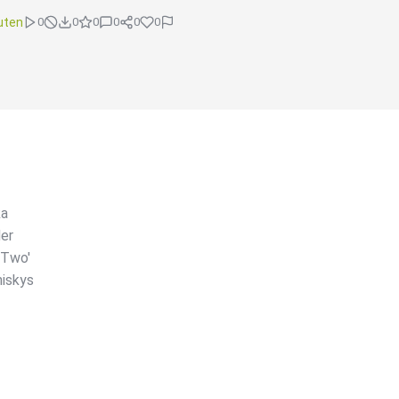
uten
0
0
0
0
0
0
ka
der
 Two'
hiskys