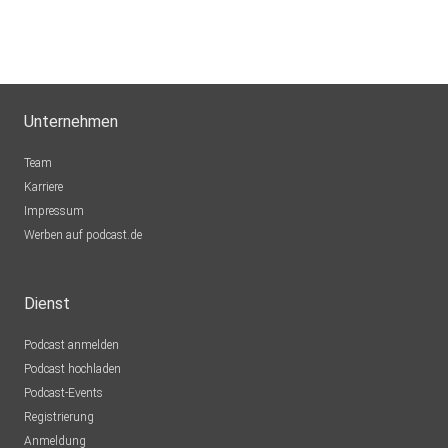
Unternehmen
Team
Karriere
Impressum
Werben auf podcast.de
Dienst
Podcast anmelden
Podcast hochladen
Podcast-Events
Registrierung
Anmeldung