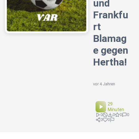
und
Frankfu
rt
Blamag
e gegen
Hertha!
vor 4 Jahren
29
Minuten
0
0
0
0
0
0