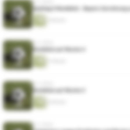
vor 4 Jahren
Spieltag 5 Rückblick - Bayern Zerstörung
18 Minuten
vor 4 Jahren
Rückblick auf Woche 4
51 Minuten
vor 4 Jahren
Rückblick auf Woche 3
26 Minuten
vor 4 Jahren