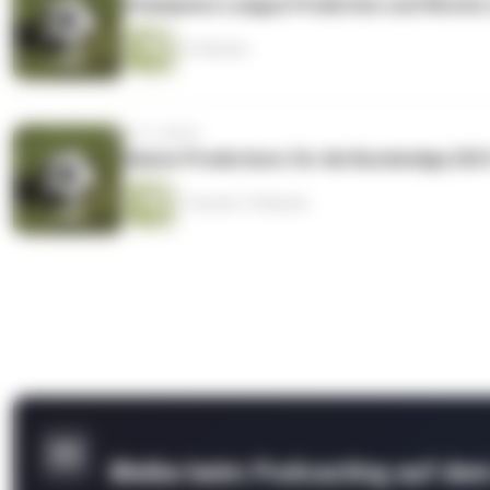
Champions League Prediction und Woche 
41 Minuten
vor 4 Jahren
Saison Predictions für die Bundesliga 202
1 Stunde 13 Minuten
Bleibe beim Podcasting auf de