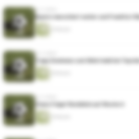
vor 4 Jahren
Bayern marschiert weiter und Frankfurt 
29 Minuten
vor 4 Jahren
Trapp Dominanz und Skhiri bald bei Topclu
28 Minuten
vor 4 Jahren
Chaos Folge! Rückblick auf Woche 6
30 Minuten