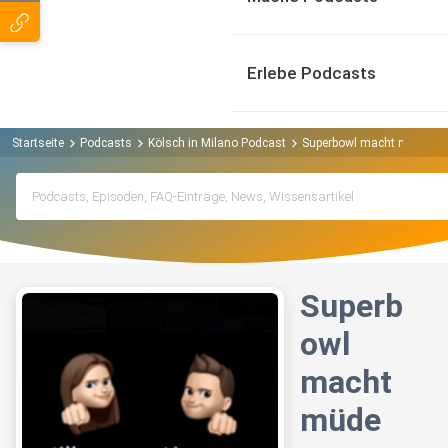
Erlebe Podcasts
Startseite
Podcasts
Kölsch in Milano Podcast
Superbowl macht müde
Superb
owl
macht
müde