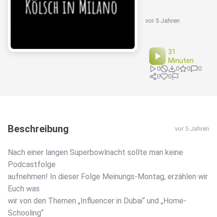
vor 5 Jahren
31
Minuten
0
0
0
0
0
0
Beschreibung
vor 5 Jahren
Nach einer langen Superbowlnacht sollte man keine
Podcastfolge
aufnehmen! In dieser Folge Meinungs-Montag, erzählen wir
Euch was
wir von den Themen „Influencer in Dubai“ und „Home-
Schooling“