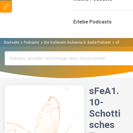
Erlebe Podcasts
Startseite
Podcasts
Die Vorleserin Giulianna G. Bailie Podcast
sFeA1.10- 
sFeA1.
10-
Schotti
sches