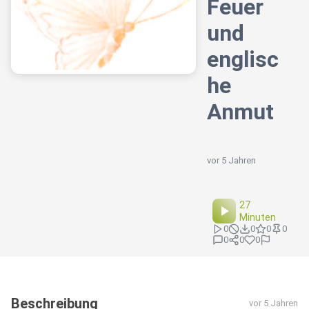
Feuer
und
englisc
he
Anmut
vor 5 Jahren
27
Minuten
0
0
0
0
0
0
0
Beschreibung
vor 5 Jahren