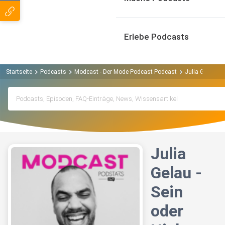
Erlebe Podcasts
Startseite
Podcasts
Modcast - Der Mode Podcast Podcast
Julia Gelau - 
Julia
Gelau -
Sein
oder