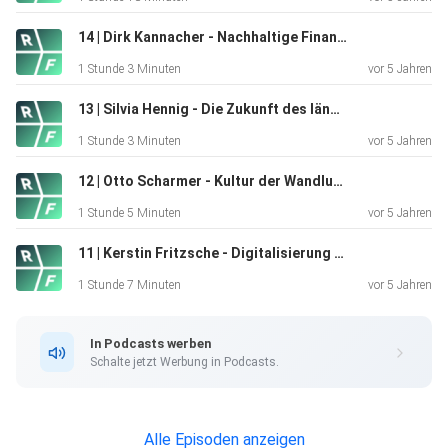
verwirklichen. Das
Ganze machen sie mithilfe von klugen Innovationen,
14 | Dirk Kannacher - Nachhaltige Finanzwende
sinnvollen
1 Stunde 3 Minuten
vor 5 Jahren
Geschäftsmodellen und neuesten Technologien. Der
Accelerator wurde
13 | Silvia Hennig - Die Zukunft des ländlichen Raums
gerade erneut von Fast Company als eines der besten
1 Stunde 3 Minuten
vor 5 Jahren
Arbeitsumgebungen für Innovatoren ausgezeichnet
aufgrund ihres
12 | Otto Scharmer - Kultur der Wandlungsfähigkeit
einzigartigen Teams und wegen der etlichen erfolgreichen
1 Stunde 5 Minuten
vor 5 Jahren
Projekte
11 | Kerstin Fritzsche - Digitalisierung im globalen Süden gerecht gestalten
und Entwicklungen, die sie bereits in Ländern wie Libanon,
Süd-Sudan oder Nigeria umgesetzt haben.
1 Stunde 7 Minuten
vor 5 Jahren
In Podcasts werben
Schalte jetzt Werbung in Podcasts.
Alle Episoden anzeigen