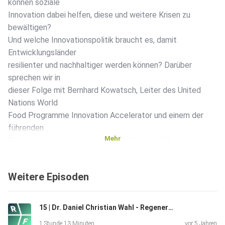
können soziale
Innovation dabei helfen, diese und weitere Krisen zu
bewältigen?
Und welche Innovationspolitik braucht es, damit
Entwicklungsländer
resilienter und nachhaltiger werden können? Darüber
sprechen wir in
dieser Folge mit Bernhard Kowatsch, Leiter des United
Nations World
Food Programme Innovation Accelerator und einem der
führenden
Mehr
Experten zu Innovation und Entwicklungspolitik.
#DisruptHunger ist
das Motto von Bernhard Kowatsch und seinem Team -
Weitere Episoden
denn seit 2016
arbeiten sie in München daran, das Sustainable
Development Goal
15 | Dr. Daniel Christian Wahl - Regenerative Kulturen
Ziel 2 umzusetzen- also eine Welt ohne Hunger zu
1 Stunde 13 Minuten
vor 5 Jahren