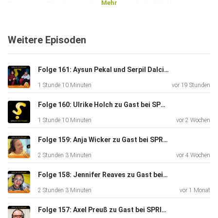
Mehr
Benger, ein Traditionsunternehmen auf der Stuttgarter
Königstraße. Eine Aufgabenfülle, der sich Marjoke Breuning
bewusst stellt: “Um Gesellschaft zu gestalten, müssen wir
Weitere Episoden
uns
selbst einbringen”. Befragt wird Marjoke Breuning im
IHK-Weinberghäusle von zwei Hosts: Prof. Stephan
Folge 161: Aysun Pekal und Serpil Dalci zu Gast bei SPRICHSTUTTGART
Ferdinand
1 Stunde 10 Minuten
vor 19 Stunden
ist Direktor des Instituts für Moderation (imo) an der
Hochschule
Folge 160: Ulrike Holch zu Gast bei SPRICH:STUTTGART
der Medien Stuttgart (HdM). Eva Wolfangel ist Absolventin
1 Stunde 10 Minuten
vor 2 Wochen
des
Qualifikationsprogramms Moderation am imo. Best Buddy
Folge 159: Anja Wicker zu Gast bei SPRICH:STUTTGART
ist Dr.
2 Stunden 3 Minuten
vor 4 Wochen
Gisela Meister-Scheufelen. SPRICH:STUTTGART - der
Podcast für und
Folge 158: Jennifer Reaves zu Gast bei SPRICH:STUTTGART
über Stuttgart: www.sprichstuttgart.de und auf
2 Stunden 3 Minuten
vor 1 Monat
Instagram spichstuttgart_podcast (aufgezeichnet am
Folge 157: Axel Preuß zu Gast bei SPRICHSTUTTGART
20.05.2021 ,