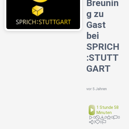
Breunin
g zu
Gast
bei
SPRICH
:STUTT
GART
vor 5 Jahren
1 Stunde 58
Minuten
0
0
0
0
0
0