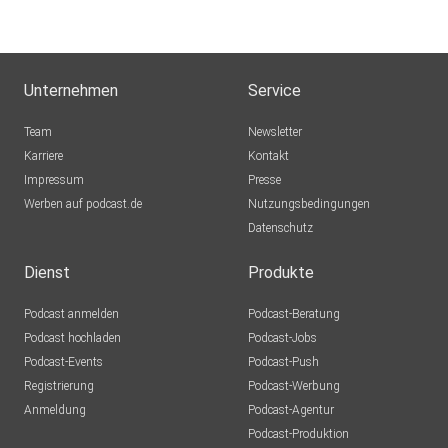
Unternehmen
Service
Team
Newsletter
Karriere
Kontakt
Impressum
Presse
Werben auf podcast.de
Nutzungsbedingungen
Datenschutz
Dienst
Produkte
Podcast anmelden
Podcast-Beratung
Podcast hochladen
Podcast-Jobs
Podcast-Events
Podcast-Push
Registrierung
Podcast-Werbung
Anmeldung
Podcast-Agentur
Podcast-Produktion