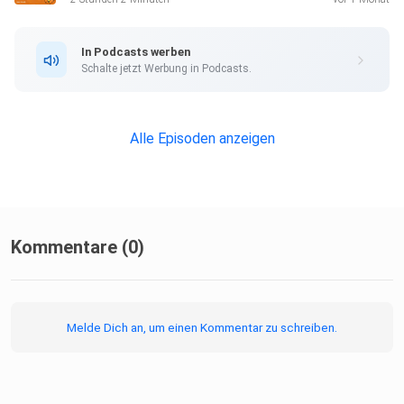
des
Qualifikationsprogramms Moderation am imo. Best Buddy
In Podcasts werben
ist Conrad
Schalte jetzt Werbung in Podcasts.
Keller. SPRICH:STUTTGART - der Podcast für und über
Stuttgart:
www.sprichstuttgart.de und auf Instagram
Alle Episoden anzeigen
sprichstuttgart_podcast (aufgezeichnet am 24.5.2022,
online ab
17.6.2022).
Kommentare (0)
Melde Dich an, um einen Kommentar zu schreiben.