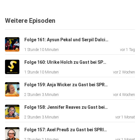
rasante Wandel der Medien, der die Veränderungen
antreibt. Die
Weitere Episoden
HdM ist gerüstet: In den Rankings steht sie ganz oben. Ein
Selbstläufer ist das aber nicht. Hochschulen, sagt
Alexander Roos
Folge 161: Aysun Pekal und Serpil Dalci zu Gast bei SPRICHSTUTTGART
im Podcast, befänden sich in einem Spannungsverhältnis:
1 Stunde 10 Minuten
vor 1 Tag
Die
demokratische Verfasstheit sichere die Freiheit von Lehre
Folge 160: Ulrike Holch zu Gast bei SPRICH:STUTTGART
und
1 Stunde 10 Minuten
vor 2 Wochen
Forschung. Ein Preis dafür seien aber lange
Innovationszyklen.
Folge 159: Anja Wicker zu Gast bei SPRICH:STUTTGART
Die Wunschlocation für die Aufzeichnung ist die
2 Stunden 3 Minuten
vor 4 Wochen
Stuttgarter
Wilhelma. Befragt wird der Gast von zwei Hosts: Prof.
Folge 158: Jennifer Reaves zu Gast bei SPRICH:STUTTGART
Stephan
2 Stunden 3 Minuten
vor 1 Monat
Ferdinand ist Direktor des Instituts für Moderation (imo) an
Folge 157: Axel Preuß zu Gast bei SPRICHSTUTTGART
der
HdM. Linda Fricke ist Masterstudentin und Teilnehmerin
2 Stunden 2 Minuten
vor 1 Monat