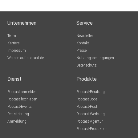
Unternehmen
Service
Team
Newsletter
Karriere
Kontakt
Impressum
Presse
Werben auf podcast.de
Nutzungsbedingungen
Datenschutz
Dienst
Produkte
Podcast anmelden
Podcast-Beratung
Podcast hochladen
Podcast-Jobs
Podcast-Events
Podcast-Push
Registrierung
Podcast-Werbung
Anmeldung
Podcast-Agentur
Podcast-Produktion