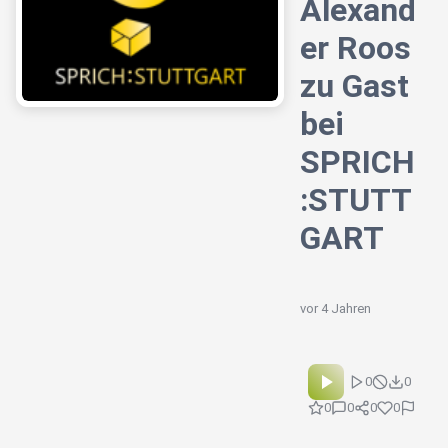
Alexand
er Roos
zu Gast
bei
SPRICH
:STUTT
GART
vor 4 Jahren
0
0
0
0
0
0