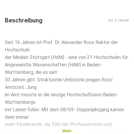
Beschreibung
vor 4 Jahren
Seit 16 Jahren ist Prof. Dr. Alexander Roos Rektor der
Hochschule
der Medien Stuttgart (HdM) - eine von 21 Hochschulen für
Angewandte Wissenschaften (HAW) in Baden-
Württemberg, die es seit
50 Jahren gibt. Strukturelle Umbrüche prägen Roos’
Amtszeit: Jung
im Amt musste er die einzige Hochschulfusion Baden-
Württembergs
mit Leben füllen. Mit dem G8/G9- Doppeljahrgang kamen
dann immer
mehr Studierende, die Zahl der Professor:innen und
Mehr
Mitarbeiter:innen stieg auf Rekordniveau. Jetzt ist es der