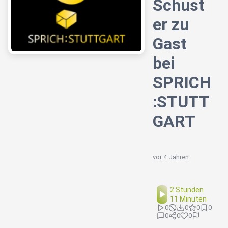
Schust
er zu
Gast
bei
SPRICH
:STUTT
GART
vor 4 Jahren
2 Stunden
11 Minuten
0
0
0
0
0
0
0