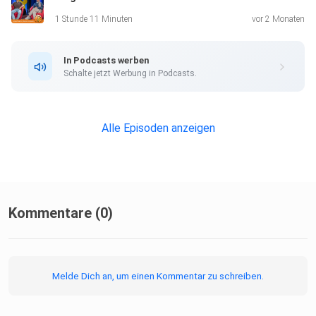
SPRICH:STUTTGART - der
1 Stunde 11 Minuten
vor 2 Monaten
Podcast für und über Stuttgart: www.sprichstuttgart.de
und auf
In Podcasts werben
Instagram sprichstuttgart_podcast (aufgezeichnet am
Schalte jetzt Werbung in Podcasts.
11.7.2022,
online ab 25.7.2022).
Alle Episoden anzeigen
Kommentare (0)
Melde Dich an, um einen Kommentar zu schreiben.