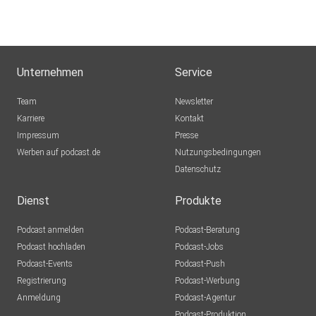
Unternehmen
Service
Team
Newsletter
Karriere
Kontakt
Impressum
Presse
Werben auf podcast.de
Nutzungsbedingungen
Datenschutz
Dienst
Produkte
Podcast anmelden
Podcast-Beratung
Podcast hochladen
Podcast-Jobs
Podcast-Events
Podcast-Push
Registrierung
Podcast-Werbung
Anmeldung
Podcast-Agentur
Podcast-Produktion