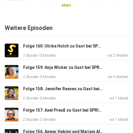
Mehr
für den Wohnungsbau überlagert. „Das wird erst positiv
gesehen,
wenn die neue Wohnqualität sichtbar und der Neckar Teil
Weitere Episoden
der Stadt
wird“, sagt er im Podcast. Ein typischer Schuster-Satz -
nach
Folge 160: Ulrike Holch zu Gast bei SPRICH:STUTTGART
vorne treibt es ihn immer noch, immer mit dem Blick für das
1 Stunde 10 Minuten
vor 2 Wochen
Ganze: „In unserer internationalen Stadt müssen wir den
Eurozentrismus überwinden“. Befragt wird Dr. Wolfgang
Folge 159: Anja Wicker zu Gast bei SPRICH:STUTTGART
Schuster in
2 Stunden 3 Minuten
vor 4 Wochen
der Wunschlocation „Kunstmuseum“ von zwei Hosts: Prof.
Stephan
Folge 158: Jennifer Reaves zu Gast bei SPRICH:STUTTGART
Ferdinand ist Direktor des Instituts für Moderation (imo) an
2 Stunden 3 Minuten
vor 1 Monat
der
Hochschule der Medien Stuttgart (HdM). SWR-
Folge 157: Axel Preuß zu Gast bei SPRICHSTUTTGART
Moderatorin Stefanie
2 Stunden 2 Minuten
vor 1 Monat
Germann ist Absolventin und mittlerweile Dozentin des
Folge 156: Anwar Hakimi und Mariam Altabakh zu Gast bei SPRICH:STUTTGART
Qualifikationsprogramms Moderation am imo.