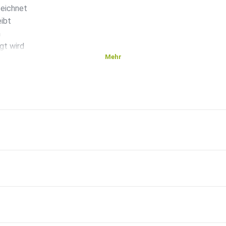
zeichnet
eibt
h
gt wird
Mehr
an
er
dakteur
r.
e ab