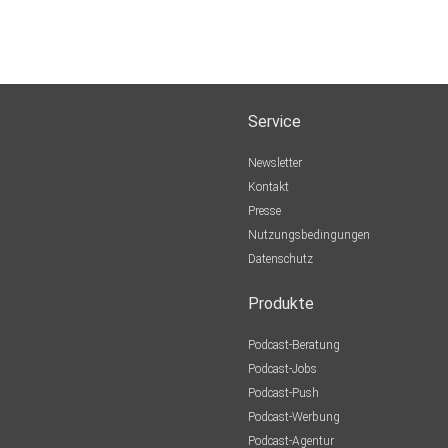
Service
Newsletter
Kontakt
Presse
Nutzungsbedingungen
Datenschutz
Produkte
Podcast-Beratung
Podcast-Jobs
Podcast-Push
Podcast-Werbung
Podcast-Agentur