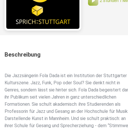
2 Stunden 1 Mi
Beschreibung
Die Jazzsängerin Fola Dada ist ein Institution der Stuttgarter
Kulturszene. Jazz, Funk, Pop oder Soul? Sie denkt nicht in
Genres, sondern lässt sie hinter sich. Fola Dada begeistert da
ihr Publikum seit vielen Jahren in ganz unterschiedlichen
Formationen. Sie schult akademisch: ihre Studierenden als
Professorin für Jazz und Gesang an der Hochschule für Musik
Darstellende Kunst in Mannheim. Und sie schult praktisch: an
ihrer Schule für Gesang und Sprecherziehung - dem “Stimmwe