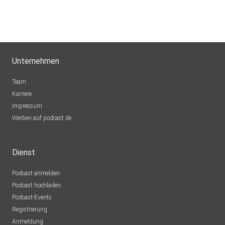
Unternehmen
Team
Karriere
Impressum
Werben auf podcast.de
Dienst
Podcast anmelden
Podcast hochladen
Podcast-Events
Registrierung
Anmeldung