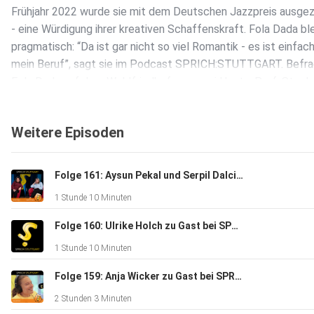
Frühjahr 2022 wurde sie mit dem Deutschen Jazzpreis ausge
- eine Würdigung ihrer kreativen Schaffenskraft. Fola Dada bl
pragmatisch: “Da ist gar nicht so viel Romantik - es ist einfac
mein Beruf”, sagt sie im Podcast SPRICH:STUTTGART. Befra
Fola Dada auf dem Waldfriedhof von zwei Hosts: Prof. Steph
Ferdinand ist Direktor des Instituts für Moderation (imo) an d
Hochschule der Medien Stuttgart (HdM). Tobias Faißt ist Re
Weitere Episoden
bei Regio-TV und Teilnehmer des Qualifikationsprogramms
Moderation am imo. Best Buddy ist der Bassist Hellmut Hattle
SPRICH:STUTTGART - der Podcast für und über Stuttgart:
Folge 161: Aysun Pekal und Serpil Dalci zu Gast bei SPRICHSTUTTGART
www.sprichstuttgart.de und auf Instagram
1 Stunde 10 Minuten
sprichstuttgart_podcast (aufgezeichnet am 14.9.2022, onlin
23.9.2022).
Folge 160: Ulrike Holch zu Gast bei SPRICH:STUTTGART
1 Stunde 10 Minuten
Folge 159: Anja Wicker zu Gast bei SPRICH:STUTTGART
2 Stunden 3 Minuten