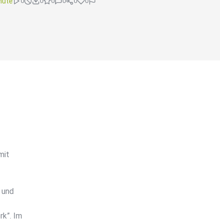
nute
0
0
0
0
0
0
mit
 und
rk”. Im