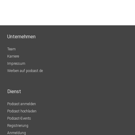
Unternehmen
Team
Karriere
Impressum
Werben auf podcast.de
Dienst
Podcast anmelden
Podcast hochladen
Podcast-Events
Registrierung
Anmeldung