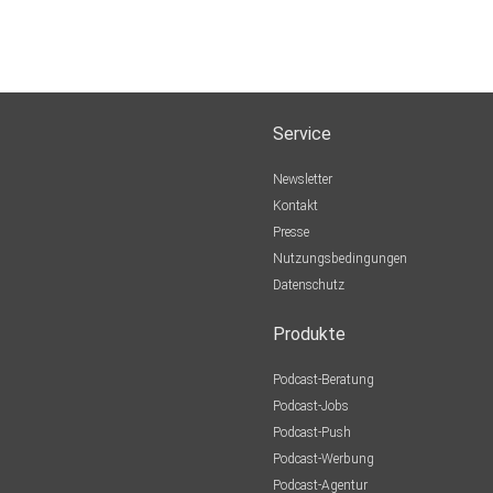
Service
Newsletter
Kontakt
Presse
Nutzungsbedingungen
Datenschutz
Produkte
Podcast-Beratung
Podcast-Jobs
Podcast-Push
Podcast-Werbung
Podcast-Agentur