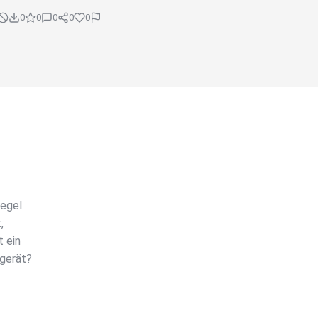
0
0
0
0
0
iegel
,
t ein
sgerät?