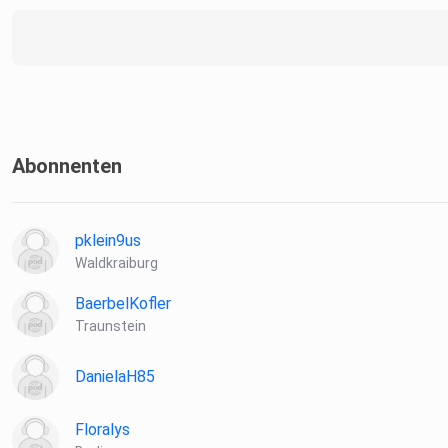
Abonnenten
pklein9us
Waldkraiburg
BaerbelKofler
Traunstein
DanielaH85
Floralys