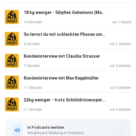
18 kg weniger - Sibylles Geheimnis (Mama wollte wieder fit für ihr Kind sein)
Instagram: Gabriel Reifinger
14 Minuten
vor 1 Woche
So lernst du mit schlechten Phasen umzugehen (Musterbrechen)
Facebook: Gabriel Reifinger
6 Minuten
vor 2 Wochen
Kundeninterview mit Claudia Strasser
Music by: Joakim Karud
7 Minuten
vor 3 Wochen
Kundeninterview mit Max Kepplmüller
11 Minuten
vor 3 Wochen
22kg weniger - trotz Schilddrüsenoperation (mit nur 2h pro Woche)
21 Minuten
vor 4 Wochen
In Podcasts werben
Schalte jetzt Werbung in Podcasts.