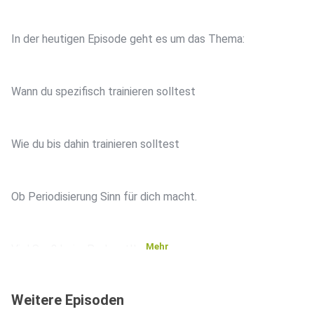
In der heutigen Episode geht es um das Thema:
Wann du spezifisch trainieren solltest
Wie du bis dahin trainieren solltest
Ob Periodisierung Sinn für dich macht.
Mehr
Viel Spaß beim Podcast!!
Weitere Episoden
Website: https://www.powerfitness.at/home