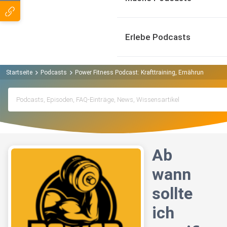
Erlebe Podcasts
Startseite
Podcasts
Power Fitness Podcast: Krafttraining, Ernährung, Mus
Ab
wann
sollte
ich