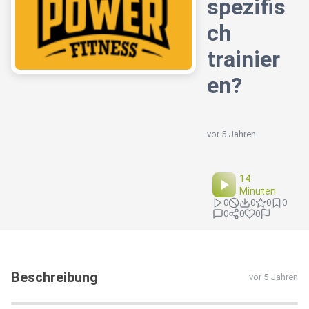
spezifis
ch
trainier
en?
vor 5 Jahren
14
Minuten
0
0
0
0
0
0
0
Beschreibung
vor 5 Jahren