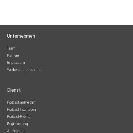
Unternehmen
Team
Karriere
Impressum
Werben auf podcast.de
Dienst
Podcast anmelden
Podcast hochladen
Podcast-Events
Registrierung
Anmeldung