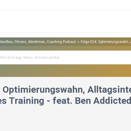
kelaufbau, Fitness, Abnehmen, Coaching Podcast
Folge 024: Optimierungswahn, Al
: Optimierungswahn, Alltagsint
es Training - feat. Ben Addicte