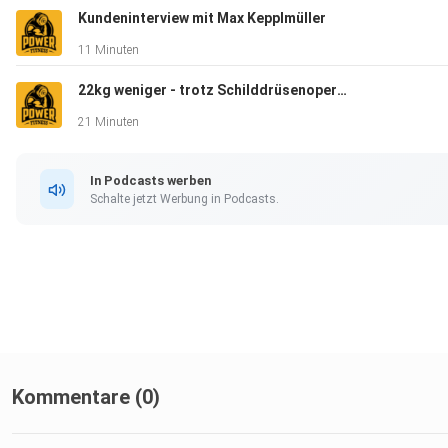
Kundeninterview mit Max Kepplmüller
11 Minuten
Facebook: Gabriel Reifinger
22kg weniger - trotz Schilddrüsenoperation (mit nur 2h pro Woche)
21 Minuten
Music by: Joakim Karud
In Podcasts werben
Schalte jetzt Werbung in Podcasts.
Kommentare (0)