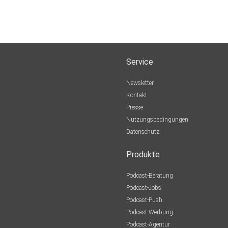
Service
Newsletter
Kontakt
Presse
Nutzungsbedingungen
Datenschutz
Produkte
Podcast-Beratung
Podcast-Jobs
Podcast-Push
Podcast-Werbung
Podcast-Agentur