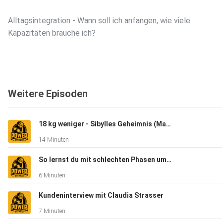
Alltagsintegration - Wann soll ich anfangen, wie viele
Kapazitäten brauche ich?
Ressourcen-orientiertes Training - Was es für Training benöti
Weitere Episoden
Viel Spaß bei der Episode!
18 kg weniger - Sibylles Geheimnis (Mama wollte wieder fit für ihr Kind sein)
14 Minuten
Website: www.powerfitness.at
So lernst du mit schlechten Phasen umzugehen (Musterbrechen)
6 Minuten
Instagram (Gast): Ben Addicted
Kundeninterview mit Claudia Strasser
7 Minuten
Instagram: Gabriel Reifinger