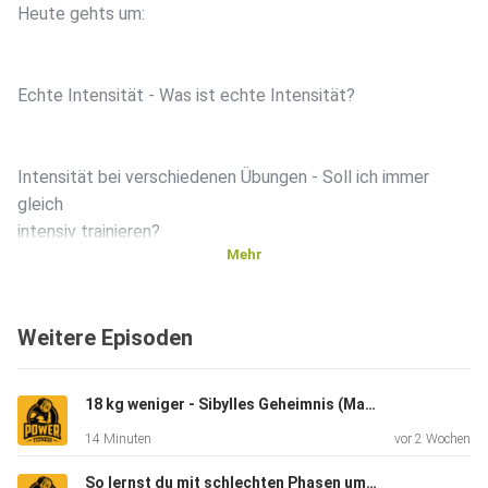
Heute gehts um:
Echte Intensität - Was ist echte Intensität?
Intensität bei verschiedenen Übungen - Soll ich immer
gleich
intensiv trainieren?
Mehr
Trainingsvariablen - welche Variablen sind relevant für uns
Weitere Episoden
im
Programming
18 kg weniger - Sibylles Geheimnis (Mama wollte wieder fit für ihr Kind sein)
14 Minuten
vor 2 Wochen
Viel Spaß!!
So lernst du mit schlechten Phasen umzugehen (Musterbrechen)