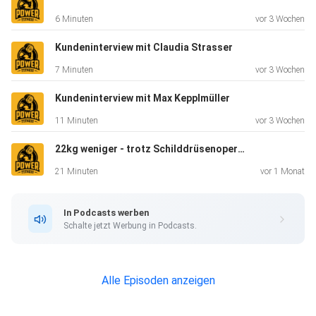
6 Minuten
vor 3 Wochen
Website: www.powerfitness.at
Kundeninterview mit Claudia Strasser
7 Minuten
vor 3 Wochen
Instagram (Gast): Sandro_krt
Kundeninterview mit Max Kepplmüller
11 Minuten
vor 3 Wochen
Instagram: gabrielreifinger
22kg weniger - trotz Schilddrüsenoperation (mit nur 2h pro Woche)
21 Minuten
vor 1 Monat
Facebook: Gabriel Reifinger
In Podcasts werben
Schalte jetzt Werbung in Podcasts.
Music by: Joakim Karud
Alle Episoden anzeigen