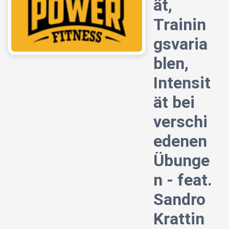
ät,
Trainin
gsvaria
blen,
Intensit
ät bei
verschi
edenen
Übunge
n - feat.
Sandro
Krattin