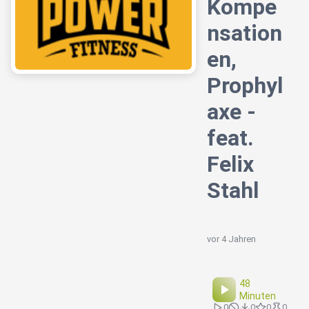
Kompe
nsation
en,
Prophyl
axe -
feat.
Felix
Stahl
vor 4 Jahren
48
Minuten
0
0
0
0