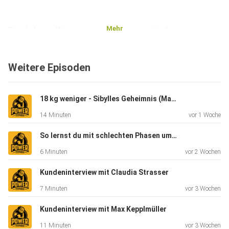
Mehr
Prophylaxe - Was ist uns im Training wichtig?
Weitere Episoden
Viel Spaß!
18 kg weniger - Sibylles Geheimnis (Mama wollte wieder fit für ihr Kind sein)
Website: www.powerfitness.at
14 Minuten
vor 1 Woche
So lernst du mit schlechten Phasen umzugehen (Musterbrechen)
Instagram (Gast): Felix Stahl
6 Minuten
vor 2 Wochen
Kundeninterview mit Claudia Strasser
Instagram: Gabriel Reifinger
7 Minuten
vor 3 Wochen
Kundeninterview mit Max Kepplmüller
Facebook: Gabriel Reifinger
11 Minuten
vor 3 Wochen