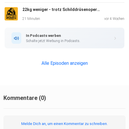
22kg weniger - trotz Schilddrüsenoperation (mit nur 2h pro Woche)
Music by: Joakim Karud
21 Minuten
vor 4 Wochen
In Podcasts werben
Schalte jetzt Werbung in Podcasts.
Alle Episoden anzeigen
Kommentare (0)
Melde Dich an, um einen Kommentar zu schreiben.