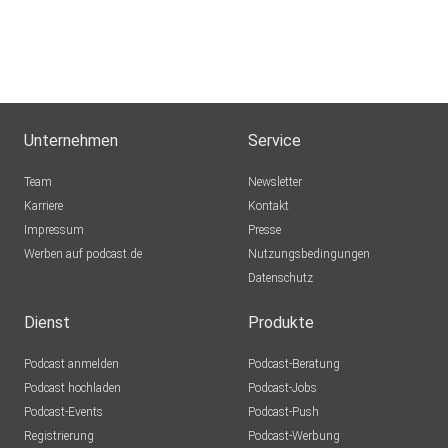
Unternehmen
Service
Team
Newsletter
Karriere
Kontakt
Impressum
Presse
Werben auf podcast.de
Nutzungsbedingungen
Datenschutz
Dienst
Produkte
Podcast anmelden
Podcast-Beratung
Podcast hochladen
Podcast-Jobs
Podcast-Events
Podcast-Push
Registrierung
Podcast-Werbung