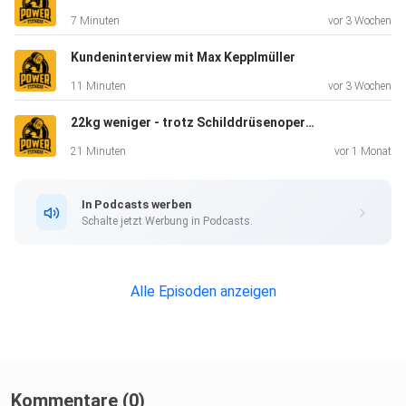
7 Minuten
vor 3 Wochen
Instagram (Gast): Felix Stahl
Kundeninterview mit Max Kepplmüller
11 Minuten
vor 3 Wochen
22kg weniger - trotz Schilddrüsenoperation (mit nur 2h pro Woche)
Instagram: Gabriel Reifinger
21 Minuten
vor 1 Monat
Facebook: Gabriel Reifinger
In Podcasts werben
Schalte jetzt Werbung in Podcasts.
Music by: Joakim Karud
Alle Episoden anzeigen
Kommentare (0)