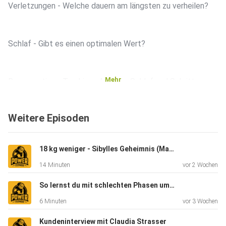
Verletzungen - Welche dauern am längsten zu verheilen?
Schlaf - Gibt es einen optimalen Wert?
Mehr
Regenerations-Tracking - Machen Schlaf und Schritte
Tracker Sinn?
Weitere Episoden
Alltagsintegration - Mehr Bewegung und frische Luft in den
Alltag.
18 kg weniger - Sibylles Geheimnis (Mama wollte wieder fit für ihr Kind sein)
14 Minuten
vor 2 Wochen
Ich wünsche dir viel Spaß!
So lernst du mit schlechten Phasen umzugehen (Musterbrechen)
6 Minuten
vor 3 Wochen
Website: www.powerfitness.at
Kundeninterview mit Claudia Strasser