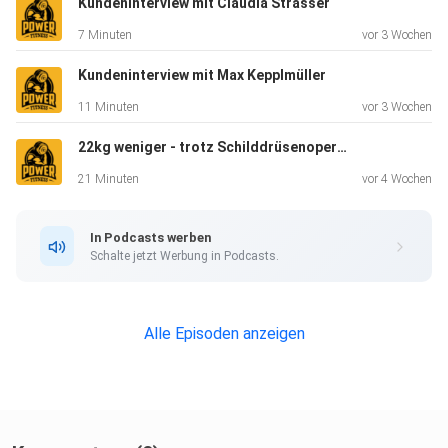
Kundeninterview mit Claudia Strasser
Instagram: Gabriel Reifinger
7 Minuten
vor 3 Wochen
Kundeninterview mit Max Kepplmüller
Facebook: Gabriel Reifinger
11 Minuten
vor 3 Wochen
22kg weniger - trotz Schilddrüsenoperation (mit nur 2h pro Woche)
Music by: Joakim Karud
21 Minuten
vor 4 Wochen
In Podcasts werben
Schalte jetzt Werbung in Podcasts.
Alle Episoden anzeigen