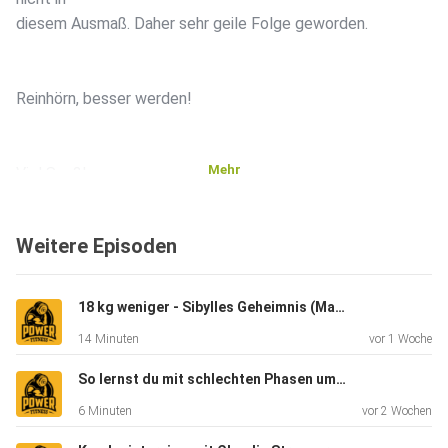
diesem Ausmaß. Daher sehr geile Folge geworden.
Reinhörn, besser werden!
Mehr
Viel Spaß!
Weitere Episoden
Website: www.powerfitness.at
18 kg weniger - Sibylles Geheimnis (Mama wollte wieder fit für ihr Kind sein)
Dein Erfolgskonzept: The Execute Methode
14 Minuten
vor 1 Woche
So lernst du mit schlechten Phasen umzugehen (Musterbrechen)
Instagram (Gast): Nils Heim
6 Minuten
vor 2 Wochen