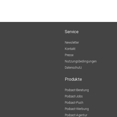
Service
Newsletter
Kontakt
Presse
Nutzungsbedingungen
Datenschutz
Produkte
Podcast-Beratung
Podcast-Jobs
Podcast-Push
Podcast-Werbung
Podcast-Agentur