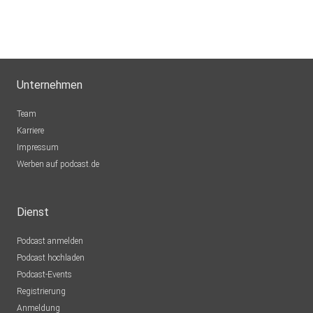
Unternehmen
Team
Karriere
Impressum
Werben auf podcast.de
Dienst
Podcast anmelden
Podcast hochladen
Podcast-Events
Registrierung
Anmeldung