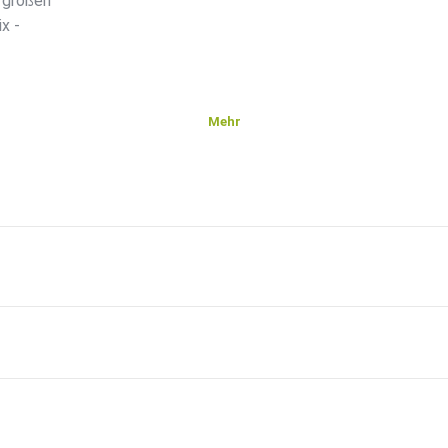
 großen
x -
Mehr