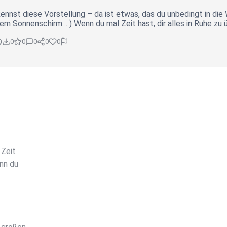
nnst diese Vorstellung – da ist etwas, das du unbedingt in die
m Sonnenschirm… ) Wenn du mal Zeit hast, dir alles in Ruhe zu ü
0
0
0
0
0
 Zeit
nn du