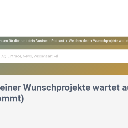
htum für dich und dein Business Podcast
Welches deiner Wunschprojekte wartet
einer Wunschprojekte wartet au
kommt)