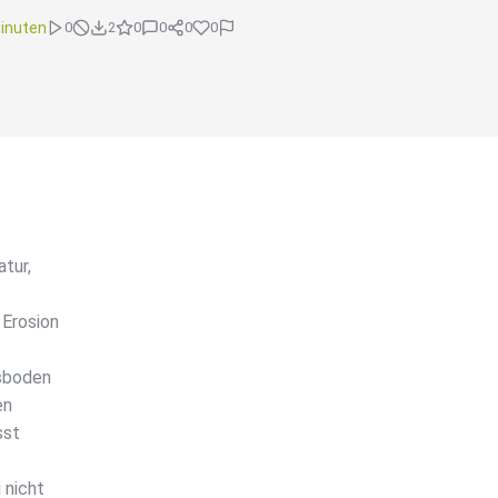
inuten
0
2
0
0
0
0
tur,
 Erosion
sboden
en
sst
 nicht