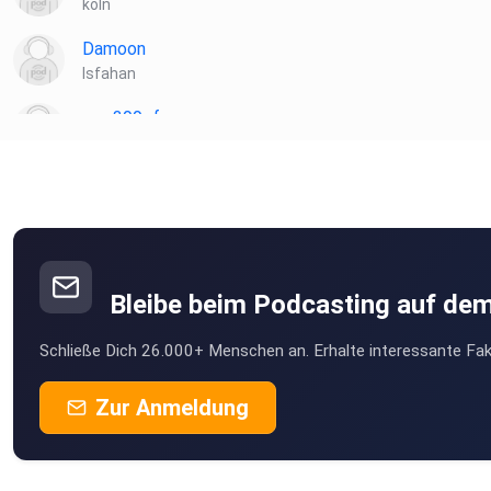
köln
Damoon
Isfahan
znw399cf
Hamburg
ghiuhsifgiunghiuhsifgiun
frankfurt
s2nr
Andernach
Bleibe beim Podcasting auf de
dididas
Schließe Dich 26.000+ Menschen an. Erhalte interessante Fak
Berlin
TomWerner
Zur Anmeldung
Glauchau
Deneb
Schortens