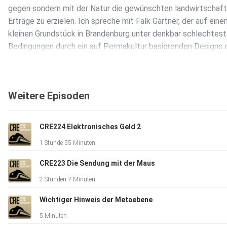
gegen sondern mit der Natur die gewünschten landwirtschaft
Erträge zu erzielen. Ich spreche mit Falk Gärtner, der auf ein
kleinen Grundstück in Brandenburg unter denkbar schlechtes
Bedingungen durch ein auf Permakultur basierenden Designs 
hochwertiger Lebensmittel produziert und nicht nur auf künst
Düngung verzichten kann sondern durch den Anbau ertragrei
zusätzlich aufbaut.
Weitere Episoden
CRE224 Elektronisches Geld 2
1 Stunde 55 Minuten
CRE223 Die Sendung mit der Maus
2 Stunden 7 Minuten
Wichtiger Hinweis der Metaebene
5 Minuten