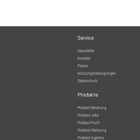
Service
Newsletter
Kontakt
Presse
Nutzungsbedingungen
Datenschutz
Produkte
Podcast-Beratung
Podcast-Jobs
Podcast-Push
Podcast-Werbung
Podcast-Agentur