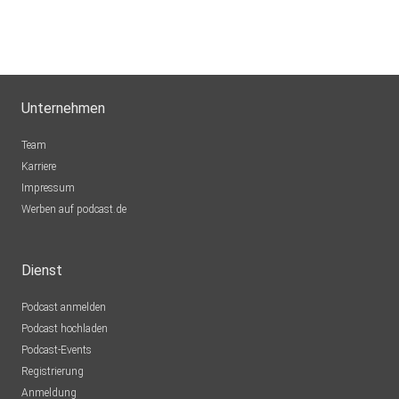
uezcj9oc
tcxopymc
Unternehmen
Gggh
kabuterlokhani
Team
Berlin
Karriere
Impressum
Ulelona
Werben auf podcast.de
Hamburg
AnnaTRI
Dienst
Koblenz
Podcast anmelden
hhhb6vvh
Podcast hochladen
Podcast-Events
5qrjmonw
Registrierung
Dornbirn
Anmeldung