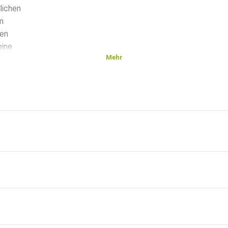
lichen
em
ten
eine
Mehr
liche
chen Boden