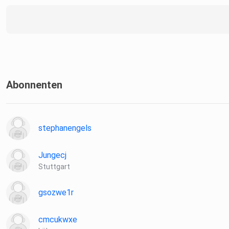
Abonnenten
stephanengels
Jungecj
Stuttgart
gsozwe1r
cmcukwxe