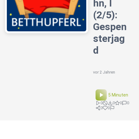
hn, I
(2/5):
Gespen
sterjag
d
vor 2 Jahren
5 Minuten
0
0
0
0
0
0