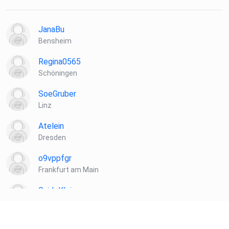
JanaBu
Bensheim
Regina0565
Schöningen
SoeGruber
Linz
Atelein
Dresden
o9vppfgr
Frankfurt am Main
GuidoKlein
Barnin
Hasilein91