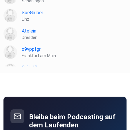
Schöningen
SoeGruber
Linz
Atelein
Dresden
o9vppfgr
Frankfurt am Main
GuidoKlein
Barnin
Hasilein91
Vernier
Bleibe beim Podcasting auf
dem Laufenden