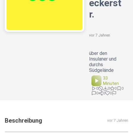
eckerst
r.
vor 7 Jahren
über den
Insulaner und
durchs
Südgelände
33
Minuten
0
0
0
0
0
0
0
Beschreibung
vor 7 Jahren