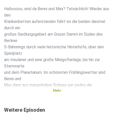
Hallooooo, sind da Benni und Max? Tatsächlich! Wieder aus
den
Krankenbetten auferstanden führt es die beiden diesmal
durch ein
großes Siedlungsgebiet am Grazer Damm im Süden des
Berliner
S-Bahnrings durch viele historische Hinterhöfe, über den
Spielplatz
am Insulaner und eine große Minigolfanlage, bis hin zur
Sternwarte
und dem Planetarium. Im schönsten Frühlingswetter sind
Benni und
Max dann aus mangelndem Schnee per pedes die
Mehr
Rodelbahn herunter in
Richtung Südgelände am S-Bahnhof Priesterweg
gewandert. Dorthin
Weitere Episoden
lohnt sich ein Ausflug für Bahn- und Naturfreunde. Das