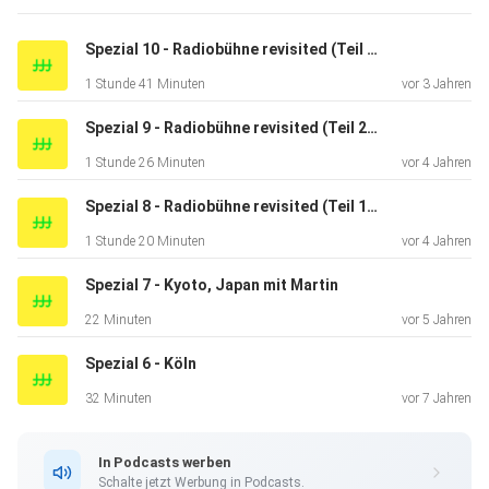
Gelände
streckt sich bis zum Südkreuz aus und ähnelt einem
Spezial 10 - Radiobühne revisited (Teil 3): Finale - oder: die letzte Ausgabe der Radiobühne
weniger
1 Stunde 41 Minuten
vor 3 Jahren
besuchten Gleisdreieckpark. Warum die lange Pause
zwischen den
Spezial 9 - Radiobühne revisited (Teil 2): Alex
letzten beiden Episoden entstanden ist und was Benni und
1 Stunde 26 Minuten
vor 4 Jahren
Max von
der Subscribe 10 Konferenz mitgenommen haben, hört ihr
Spezial 8 - Radiobühne revisited (Teil 1): Unterwegs mit Sascha
in der
1 Stunde 20 Minuten
vor 4 Jahren
nächsten Episode. Jetzt erstmal viel Spass beim
Mitwandern! Bilder
Spezial 7 - Kyoto, Japan mit Martin
findet ihr wie immer auf der Facebookseite von
22 Minuten
vor 5 Jahren
Schritttempo:
Spezial 6 - Köln
https://www.facebook.com/schritttempopodcast/ und
Nachrichten könnt
32 Minuten
vor 7 Jahren
ihr gern an schritttempo.podcast@gmail.com schicken.
In Podcasts werben
Schalte jetzt Werbung in Podcasts.