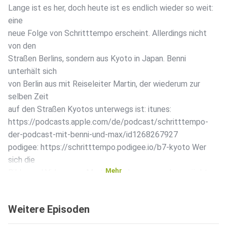
Lange ist es her, doch heute ist es endlich wieder so weit:
eine
neue Folge von Schritttempo erscheint. Allerdings nicht
von den
Straßen Berlins, sondern aus Kyoto in Japan. Benni
unterhält sich
von Berlin aus mit Reiseleiter Martin, der wiederum zur
selben Zeit
auf den Straßen Kyotos unterwegs ist: itunes:
https://podcasts.apple.com/de/podcast/schritttempo-
der-podcast-mit-benni-und-max/id1268267927
podigee: https://schritttempo.podigee.io/b7-kyoto Wer
sich die
Mehr
Bilder und Videos von Martin aus Japan angucken möchte,
kann die
auf der Website http://shashinjapan.com oder auf Martins
Weitere Episoden
Instagram-Kanal https://www.instagram.com/shashinjapan/
tun. Viel