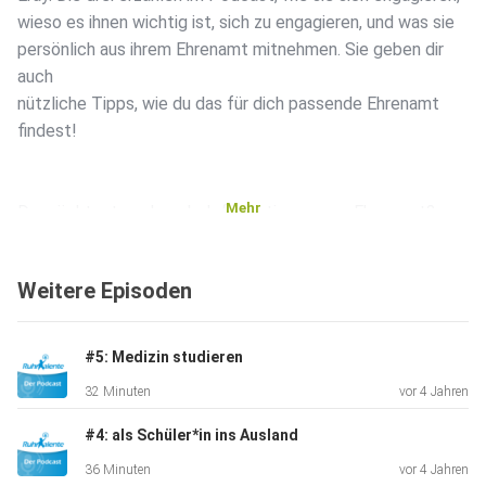
wieso es ihnen wichtig ist, sich zu engagieren, und was sie
persönlich aus ihrem Ehrenamt mitnehmen. Sie geben dir
auch
nützliche Tipps, wie du das für dich passende Ehrenamt
findest!
Mehr
Du möchtest noch mehr Informationen zum Ehrenamt?
Schau doch
einmal hier vorbei: https://ehrenamt.bund.de/
Weitere Episoden
Möchtest du direkt mit einem Ehrenamt starten? Dann
#5: Medizin studieren
wirst du
32 Minuten
vor 4 Jahren
bestimmt mithilfe einer Ehrenamts-Suchmaschine im
Internet
#4: als Schüler*in ins Ausland
fündig.
36 Minuten
vor 4 Jahren