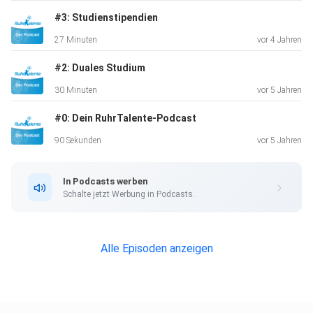
#3: Studienstipendien
Der Helf-O-Mat ist z. B. eine Suchmaschine mit dem
27 Minuten
vor 4 Jahren
Schwerpunkt
Rettungseinsätze: https://tinyurl.com/37aa9xnr
#2: Duales Studium
30 Minuten
vor 5 Jahren
#0: Dein RuhrTalente-Podcast
Bei GoVolunteer findest du soziale Projekte, die
Unterstützung
90 Sekunden
vor 5 Jahren
suchen: https://govolunteer.com/de/
In Podcasts werben
Schalte jetzt Werbung in Podcasts.
Außerdem gibt es in jeder größeren Stadt eine
Ehrenamtsagentur,
die dich bei deiner Suche nach dem passenden
Alle Episoden anzeigen
Engagement
unterstützt.