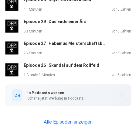
des
41 Minuten
vor 5 Jahren
DFP!
Episode 29 | Das Ende einer Ära
53 Minuten
vor 5 Jahren
Viel Spaß beim Hören, lasst uns gerne eine Rezension bei
Apple
Episode 27 | Habemus Meisterschaftskampf!
Podcast da und folgt uns auf Twitter und Instagram!
28 Minuten
vor 5 Jahren
Episode 26 | Skandal auf dem Rollfeld
Twitter: @tim_dettmar23 @moritzzinken1 @Joni1899
1 Stunde 2 Minuten
vor 5 Jahren
@NickLindenau
In Podcasts werben
Schalte jetzt Werbung in Podcasts.
Instagram: @tim_a2307 @moritzzinken @johnnybartels
@nicklindenau
Alle Episoden anzeigen