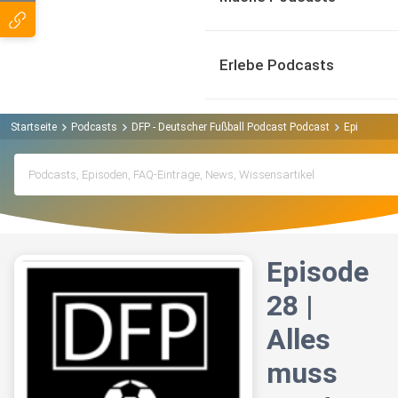
Erlebe Podcasts
Startseite
Podcasts
DFP - Deutscher Fußball Podcast Podcast
Episode 28
Episode
28 |
Alles
muss