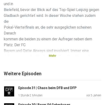
und in
Bielefeld, bevor der Blick auf das Top-Spiel Leipzig gegen
Gladbach gerichtet wird. In dieser Woche stehen zudem
die
Pokal-Viertelfinals an, die sehr ausgeglichen scheinen.
Danach
kommen die beiden zu einem der Aufreger neben dem
Platz. Der FC
Bayern und Qatar Airways sind involviert. Immer eine
Mehr
diskussionswürdige Kombination. Zum Abschluss geht es
zudem um
das große Interview unseres Bundes-Jogi. Ist die Tür
Weitere Episoden
tatsächlich
offen für eine Rückkehr von Müller, Boateng und Hummels?
Und mit
Episode 31 | Chaos beim DFB und DFP
welchem Gefühl blicken Jonathan und Tim den WM-Quali-
1 Stunde 2 Minuten
vor 5 Jahren
Spielen Ende
März entgegen? Das alles erfahrt ihr in der aktuellen Folge
Episode 30 | Bayer 04 Geberkusen