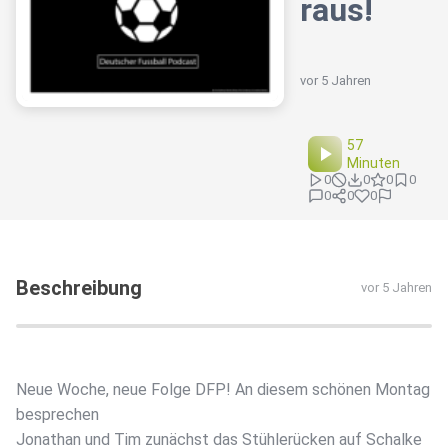
raus!
vor 5 Jahren
57
Minuten
0
0
0
0
0
0
0
Beschreibung
vor 5 Jahren
Neue Woche, neue Folge DFP! An diesem schönen Montag
besprechen
Jonathan und Tim zunächst das Stühlerücken auf Schalke