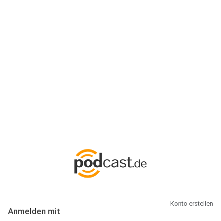
Anmeldung
Hallo Podcast-Hörer! Melde dich hier an. Dich erwarten 1 Million
abonnierbare Podcasts und alles, was Du rund um Podcasting
wissen musst.
Konto erstellen
Anmelden mit